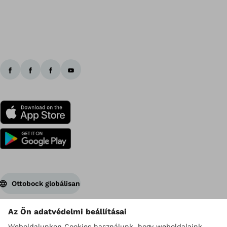
Vi
Ottobock globálisan