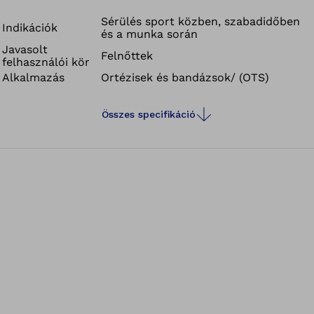
megkönnyítik az ortézis beállítását.
Sérülés sport közben, szabadidőben
Indikációk
és a munka során
Javasolt
Felnőttek
felhasználói kör
Alkalmazás
Ortézisek és bandázsok/ (OTS)
Összes specifikáció