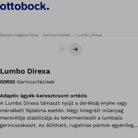
Összes megjelenítése
Gerincortézisek
Lumbo Direxa
Csúszka
Következő dia
Lumbo Direxa
50R50
Gerincortézisek
Adaptív ágyék-keresztcsont ortézis
A Lumbo Direxa támaszt nyújt a deréktáj enyhe vagy
mérsékelt fájdalma esetén. Négy integrált műanyag
merevítője stabilizálja és tehermentesíti a lumbalis
gerincszakaszt. Az állítható, rugalmas pántok egyénileg
szabályozhatók és a könnyen használható tépőzár