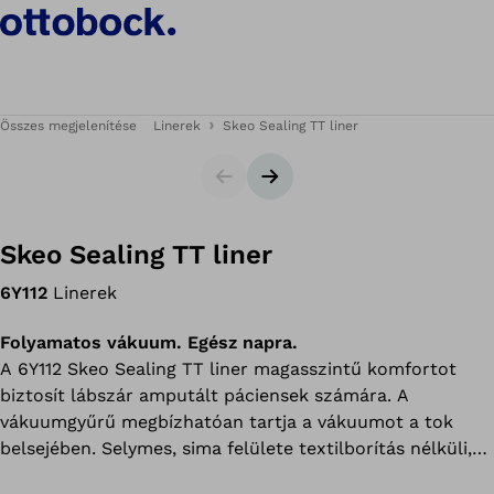
Összes megjelenítése
Linerek
Skeo Sealing TT liner
Csúszka
Következő dia
Skeo Sealing TT liner
6Y112
Linerek
Folyamatos vákuum. Egész napra.
A 6Y112 Skeo Sealing TT liner magasszintű komfortot
biztosít lábszár amputált páciensek számára. A
vákuumgyűrű megbízhatóan tartja a vákuumot a tok
belsejében. Selymes, sima felülete textilborítás nélküli,
ami megkönnyíti a protézis tisztítását és fel- és levételét.