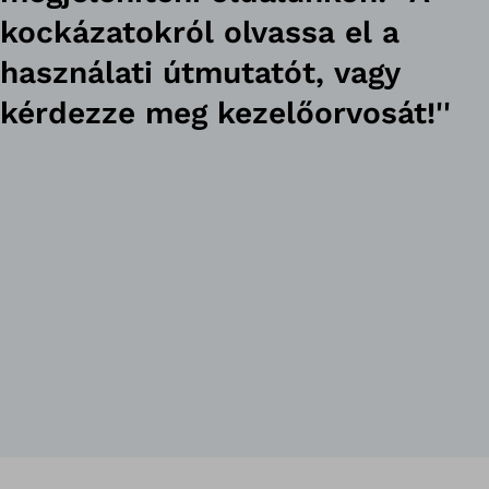
kockázatokról olvassa el a
használati útmutatót, vagy
kérdezze meg kezelőorvosát!''