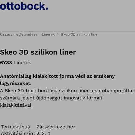
Összes megjelenítése
Linerek
Skeo 3D szilikon liner
Skeo 3D szilikon liner
6Y88
Linerek
Anatómiailag kialakított forma védi az érzékeny
lágyrészeket.
A Skeo 3D textilborítású szilikon liner a combamputáltak
számára jelent újdonságot innovatív formai
kialakításával.
Terméktípus
Zárszerkezethez
Aktivitási szint
2, 3, 4