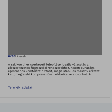
Megnyitja a képet
6Y85
Linerek
A szilikon liner szerkezeti felépítése ideális választás a
zárszerkezetes függesztési rendszerekhez, hiszen puhasága
egésznapos komfortot biztosít, mégis stabil és masszív érzetet
kelt, megfelelő kompresszióval körbeölelve a csonkot. A
Skinguard technológiával készült antibakteriális hatású
bevonata gátolja a baktériumok elszaporodását, a kellemetlen
szagképződést és bőrbarát viseletet biztosít.Felülete könnyen
Termék adatai
›
tisztítható és anyaga hatékonyan ellenáll a mindennapok
kihívásainak. A speciális külső textilborítás megkönnyíti a liner
fel- és levételét.