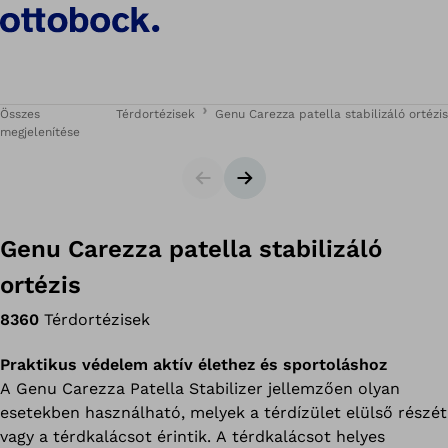
Összes
Térdortézisek
Genu Carezza patella stabilizáló ortézis
megjelenítése
Csúszka
Következő dia
Genu Carezza patella stabilizáló
ortézis
8360
Térdortézisek
Praktikus védelem aktív élethez és sportoláshoz
A Genu Carezza Patella Stabilizer jellemzően olyan
esetekben használható, melyek a térdízület elülső részét
vagy a térdkalácsot érintik. A térdkalácsot helyes