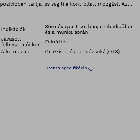
pozícióban tartja, és segíti a kontrollált mozgást. Az
eszköz tartós, erős, de jól szellőző anyagból készült,
hatékonyan elvezeti a nedvességet és optimális
hőérzetet biztosít.
Sérülés sport közben, szabadidőben
Indikációk
és a munka során
Javasolt
Felnőttek
felhasználói kör
Alkalmazás
Ortézisek és bandázsok/ (OTS)
Összes specifikáció