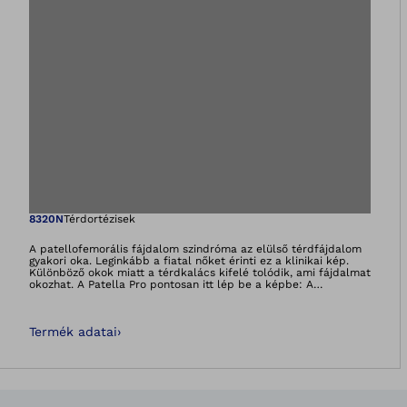
Megnyitja a képet
8320N
Térdortézisek
A patellofemorális fájdalom szindróma az elülső térdfájdalom
gyakori oka. Leginkább a fiatal nőket érinti ez a klinikai kép.
Különböző okok miatt a térdkalács kifelé tolódik, ami fájdalmat
okozhat. A Patella Pro pontosan itt lép be a képbe: A
térdkalácsot a láb hajlításakor és nyújtásakor egyaránt középre
vezeti vissza. A térdkalácsot csak annyira erősen vezeti,
amennyire az adott mozgáshoz szükséges.Használatával számos
Termék adatai
›
felhasználó a fájdalom csökkenését tapasztalta, aminek
köszönhetően a mozgás élvezetesebbé vált.