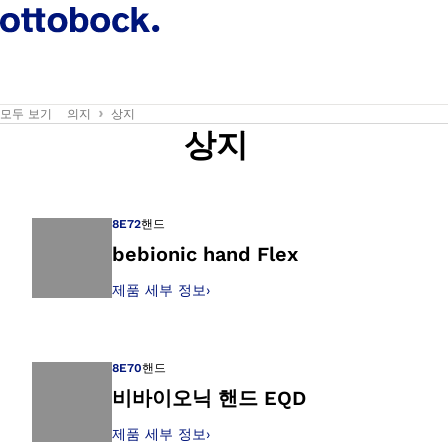
모두 보기
의지
상지
상지
8E72
핸드
bebionic hand Flex
제품 세부 정보
›
갤러리 보기에서 이
8E70
핸드
비바이오닉 핸드 EQD
제품 세부 정보
›