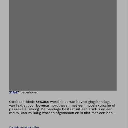
Opent de afbeeld
21A47
Toebehoren
Ottobock biedt &#039;s werelds eerste bevestigingsbandage
van textiel voor bovenarmprothesen met een myoelektrische of
passieve elleboog. De bandage bestaat uit een armlus en een
mouw, kan volledig worden afgenomen en is niet met een band
aan de koker bevestigd. Gebruikers kunnen deze zelf
aanbrengen en verwijderen. Een zachte bekleding onder de
oksel en ademende stoffen die gewassen kunnen worden,
Productdetails
›
ondersteunen het draagcomfort. Bovendien laat de