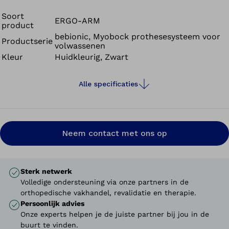
worden verborgen. Bovendien kunnen de kabels van de
elektroden en van de accu gewoon op de elleboogkogel
Soort
ERGO-ARM
product
worden aangesloten. Dit vermindert niet alleen het
bebionic, Myobock prothesesysteem voor
gevaar van een defect (door bijv. kabelbreuk), maar zorgt
Productserie
volwassenen
ook voor een meer harmonische look.
Kleur
Huidkleurig, Zwart
Alle specificaties
Neem contact met ons op
Sterk netwerk
Volledige ondersteuning via onze partners in de
orthopedische vakhandel, revalidatie en therapie.
Persoonlijk advies
Onze experts helpen je de juiste partner bij jou in de
buurt te vinden.