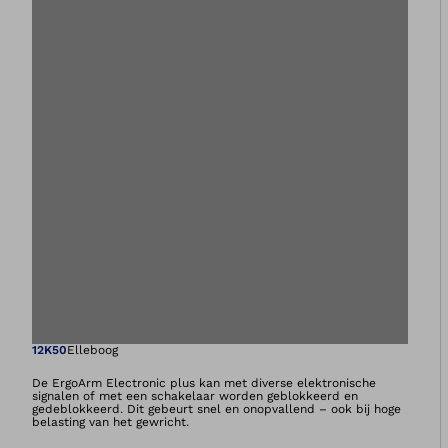
Opent de afbeeld
12K50
Elleboog
De ErgoArm Electronic plus kan met diverse elektronische
signalen of met een schakelaar worden geblokkeerd en
gedeblokkeerd. Dit gebeurt snel en onopvallend – ook bij hoge
belasting van het gewricht.