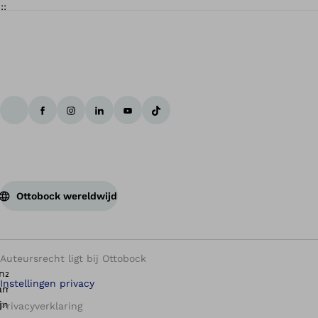
Te
Ottobock wereldwijd
Auteursrecht ligt bij Ottobock
Instellingen privacy
Privacyverklaring