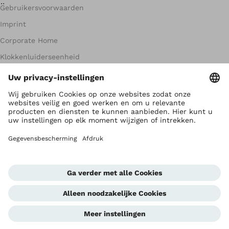
Gebruikersvoorwaarden
Imprint
Corporate Home
Klokkenluiderseenheid