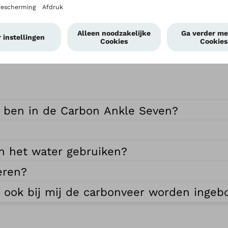
rd ben in de Carbon Ankle Seven?
n het water gebruiken?
eren?
n ook bij mij de carbonveer worden inge