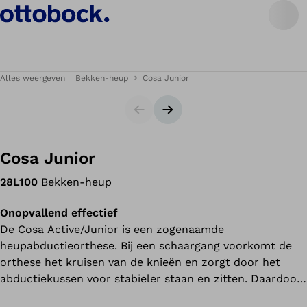
Alles weergeven
Bekken-heup
Cosa Junior
Slides
Volgende slide
Cosa Junior
28L100
Bekken-heup
Onopvallend effectief
De Cosa Active/Junior is een zogenaamde
heupabductieorthese. Bij een schaargang voorkomt de
orthese het kruisen van de knieën en zorgt door het
abductiekussen voor stabieler staan en zitten. Daardoor
hoeft u of uw kind minder kracht te gebruiken om