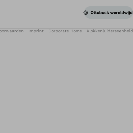
Ottobock wereldwijd
voorwaarden
Imprint
Corporate Home
Klokkenluiderseenheid