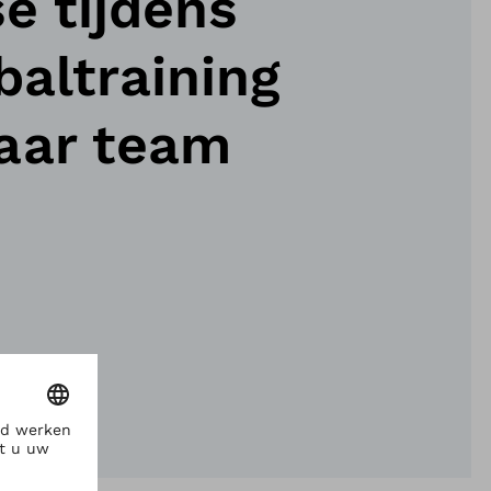
e tijdens
baltraining
aar team