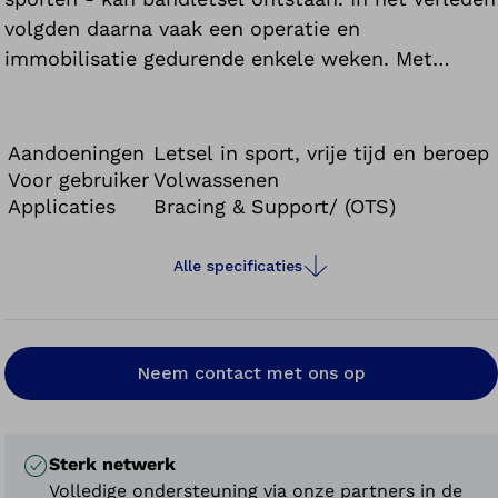
volgden daarna vaak een operatie en
immobilisatie gedurende enkele weken. Met
moderne orthesen zoals de multifunctionele
orthese Malleo TriStep is een operatie vaak niet
meer noodzakelijk. Bovendien kan de voet weer
Aandoeningen
Letsel in sport, vrije tijd en beroep
sneller worden belast en bewogen. Dankzij de
Voor gebruiker
Volwassenen
Applicaties
Bracing & Support/ (OTS)
opbouw van de Malleo TriStep kan de orthese ook
aan de drie verschillende genezingsfasen worden
aangepast. Na het acute letsel wordt het
Alle specificaties
enkelgewricht gericht gestabiliseerd. Later kan de
voet dan langzaam aan bewegingen wennen.
Daarvoor is slechts één orthese nodig, die in een
Neem contact met ons op
handomdraai op de betreffende fase kan worden
afgestemd.
De Malleo TriStep is samen met gerenommeerde
Sterk netwerk
orthopeden, sportartsen, biomechanici,
Volledige ondersteuning via onze partners in de