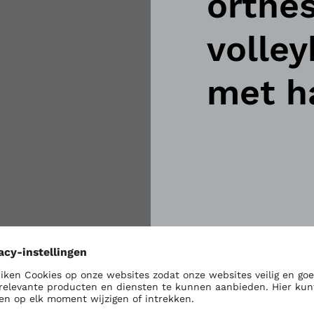
orthes
volley
met h