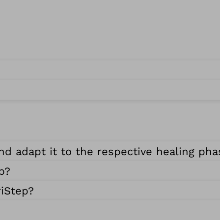
nd adapt it to the respective healing ph
p?
riStep?