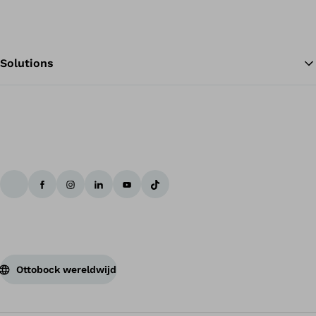
Solutions
Te
Ottobock wereldwijd