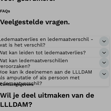
FAQs
Veelgestelde vragen.
Ledemaatverlies en ledemaatverschil -
wat is het verschil?
Wat kan leiden tot ledemaatverlies?
Wat kan ledemaatverschillen
veroorzaken?
Hoe kan ik deelnemen aan de LLLDAM
als amputatie of als persoon met
ledemaatverschil?
Contactgegevens
Wil je deel uitmaken van de
LLLDAM?