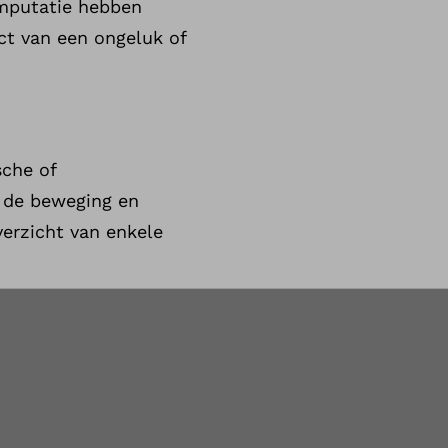
amputatie hebben
t van een ongeluk of
sche of
 de beweging en
verzicht van enkele