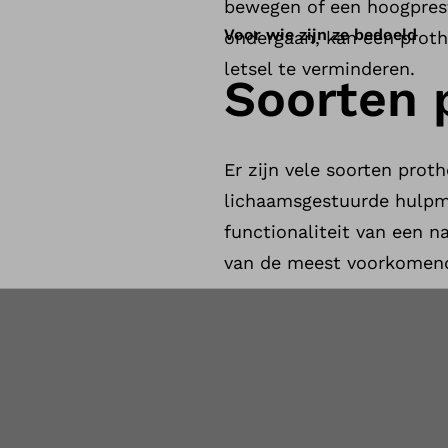
bewegen of een hoogpres
Voor wie zijn ze bedoeld
ondergaan, kan een prot
letsel te verminderen.
Soorten 
Er zijn vele soorten pro
lichaamsgestuurde hulpm
functionaliteit van een n
van de meest voorkomend