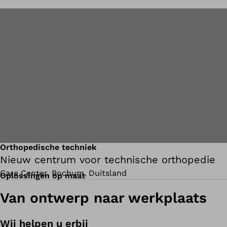
Orthopedische techniek
Nieuw centrum voor technische orthopedie
Care Center, Bochum, Duitsland
Oplossingen op maat
Van ontwerp naar werkplaats
Wij helpen u erbij