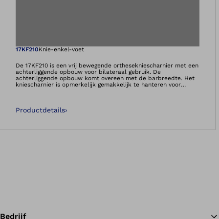
Opent de afbeeld
17KF210
Knie-enkel-voet
De 17KF210 is een vrij bewegende orthesekniescharnier met een
achterliggende opbouw voor bilateraal gebruik. De
achterliggende opbouw komt overeen met de barbreedte. Het
kniescharnier is opmerkelijk gemakkelijk te hanteren voor
verwerking en onderhoud. Het kan worden verwerkt met
behulp van laminatie- en prepregtechnieken evenals de
thermoplastische techniek. Duurzame, herbruikbare stalen
Productdetails
›
dummies zijn beschikbaar.
Bedrijf