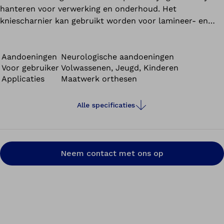
hanteren voor verwerking en onderhoud. Het
kniescharnier kan gebruikt worden voor lamineer- en
prepregtechniek evenals de thermoplastische techniek.
Duurzame, herbruikbare stalen dummies zijn
beschikbaar.
Aandoeningen
Neurologische aandoeningen
Voor gebruiker
Volwassenen, Jeugd, Kinderen
Applicaties
Maatwerk orthesen
Alle specificaties
Neem contact met ons op