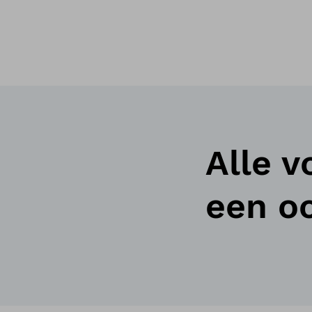
Alle v
een o