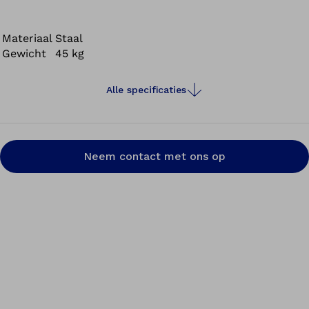
gewenste persdruk kan met een druk op de knop in
stappen worden ingesteld en direct van de manometer
worden afgelezen.
Materiaal
Staal
Gewicht
45 kg
Alle specificaties
Neem contact met ons op