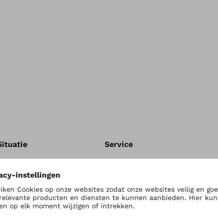
Situatie
Service
Leven met een amputatie
Academy
Diagnose en symptomen
Download catalogi
Actief leven en sport
After-Sales Service
Movao Community