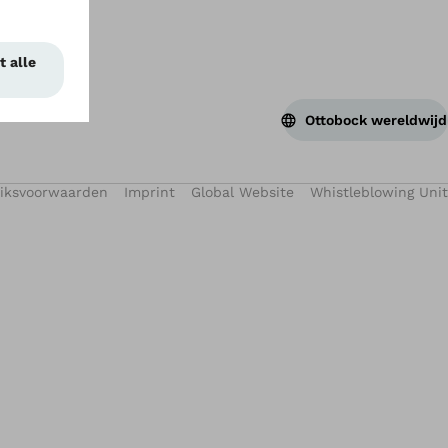
Ottobock wereldwijd
iksvoorwaarden
Imprint
Global Website
Whistleblowing Unit