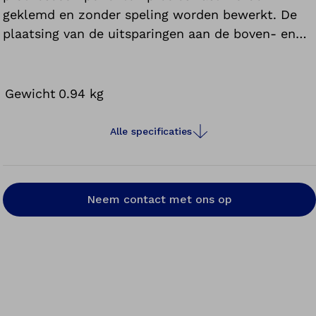
geklemd en zonder speling worden bewerkt. De
plaatsing van de uitsparingen aan de boven- en
zijkant van de bankschroefbekken maakt zowel
horizontaal als verticaal vastklemmen mogelijk.
Gewicht
0.94 kg
Alle specificaties
Neem contact met ons op