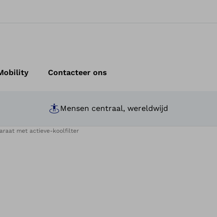
obility
Contacteer ons
Mensen centraal, wereldwijd
araat met actieve-koolfilter