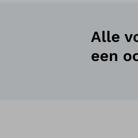
Alle v
een o