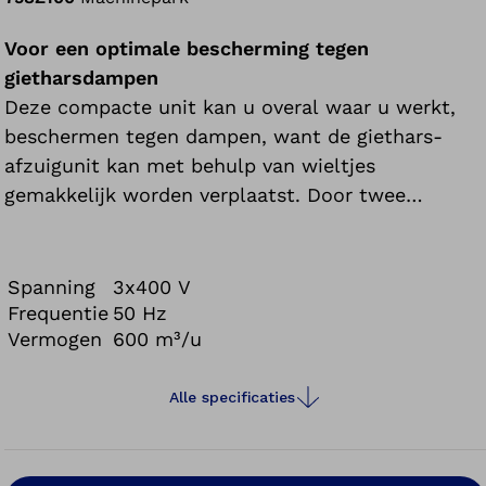
Voor een optimale bescherming tegen
gietharsdampen
Deze compacte unit kan u overal waar u werkt,
beschermen tegen dampen, want de giethars-
afzuigunit kan met behulp van wieltjes
gemakkelijk worden verplaatst. Door twee
geïntegreerde actievekoolfilters worden de
gietharsdampen gereinigd en als schone lucht
teruggebracht in de ruimte.
Spanning
3x400 V
Frequentie
50 Hz
Vermogen
600 m³/u
Alle specificaties