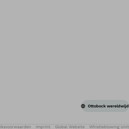
Ter
Ottobock wereldwijd
iksvoorwaarden
Imprint
Global Website
Whistleblowing Unit