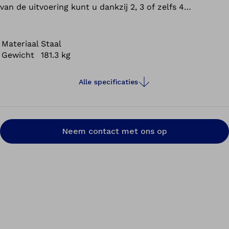
van de uitvoering kunt u dankzij 2, 3 of zelfs 4
werkplekken tijdens het uitharden van een model verder
werken aan een ander project.
Materiaal
Staal
Gewicht
181.3 kg
Alle specificaties
Neem contact met ons op