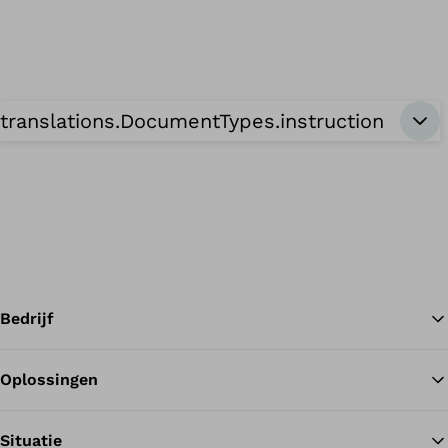
translations.DocumentTypes.instructionForUs
Bedrijf
Oplossingen
Te
Situatie