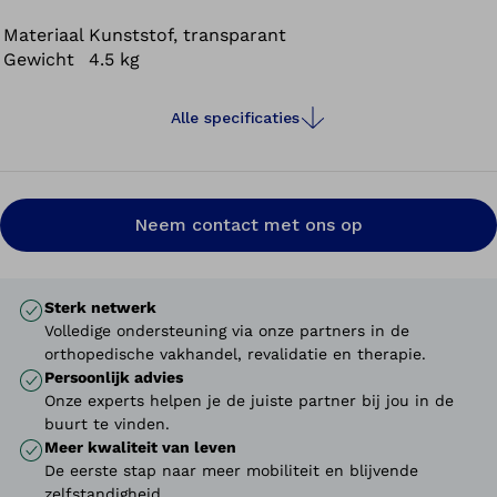
belangrijke mate de directe overdracht. Het
beschermingspaneel bestaat uit hoogwaardige
Materiaal
Kunststof, transparant
Gewicht
4.5 kg
transparante kunststof.
Alle specificaties
Neem contact met ons op
Sterk netwerk
Volledige ondersteuning via onze partners in de
orthopedische vakhandel, revalidatie en therapie.
Persoonlijk advies
Onze experts helpen je de juiste partner bij jou in de
buurt te vinden.
Meer kwaliteit van leven
De eerste stap naar meer mobiliteit en blijvende
zelfstandigheid.