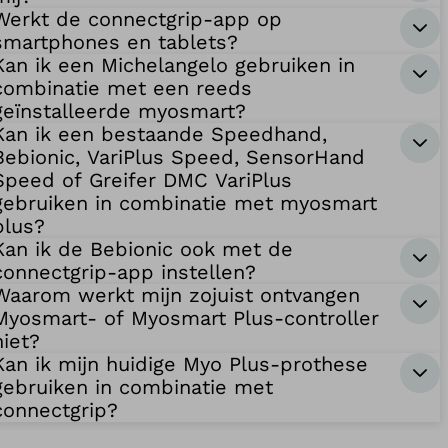
Werkt de connectgrip-app op
smartphones en tablets?
Kan ik een Michelangelo gebruiken in
combinatie met een reeds
geïnstalleerde myosmart?
Kan ik een bestaande Speedhand,
Bebionic, VariPlus Speed, SensorHand
Speed of Greifer DMC VariPlus
gebruiken in combinatie met myosmart
plus?
Kan ik de Bebionic ook met de
connectgrip-app instellen?
Waarom werkt mijn zojuist ontvangen
Myosmart- of Myosmart Plus-controller
niet?
Kan ik mijn huidige Myo Plus-prothese
gebruiken in combinatie met
connectgrip?