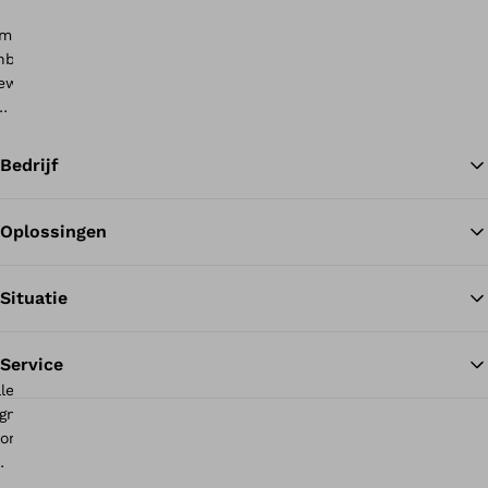
onnectgrip-
pp
Bedrijf
Oplossingen
Te
yosmart
lus
Situatie
onnectgrip-
Service
pp