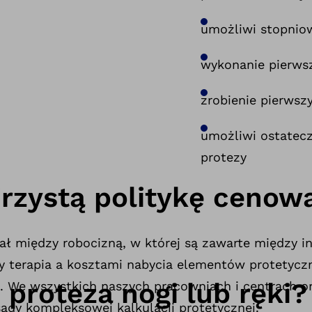
umożliwi stopniow
wykonanie pierwsz
zrobienie pierwsz
umożliwi ostatecz
protezy
rzystą politykę cenow
ł między robocizną, w której są zawarte między i
y terapia a kosztami nabycia elementów protetycz
e proteza nogi lub ręki?
 We wszystkich naszych pracowniach i centrach o
ady kompleksowej kalkulacji protetycznej.