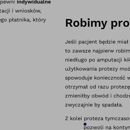
zapewni
indywidualne
cji i wniosków,
Robimy pr
o płatnika, który
Jeśli pacjent będzie mia
to zawsze najpierw robi
niedługo po amputacji ki
użytkowania protezy moż
spowoduje konieczność w
otrzymał od razu protezę
zmieniłby obwód i chodze
zwyczajnie by spadała.
Z kolei proteza tymczaso
pozwoli na kontynu