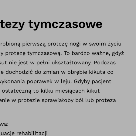
otezy tymczasowe
ł robioną pierwszą protezę nogi w swoim życiu
my protezę tymczasową. To bardzo ważne, gdyż
kut nie jest w pełni ukształtowany. Podczas
e dochodzić do zmian w obrębie kikuta co
ykonania poprawek w leju. Gdyby pacjent
 ostateczną to kilku miesiącach kikut
nie w protezie sprawiałoby ból lub proteza
wa:
ację rehabilitacji