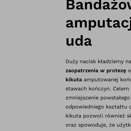
Bandażow
amputacj
uda
Duży nacisk kładziemy n
zaopatrzenia w protezę
o
kikuta
amputowanej kończ
stawach kończyn. Celem 
zmniejszenie powstałego 
odpowiedniego kształtu 
kikuta pozwoli również s
oraz spowoduje, że użytk