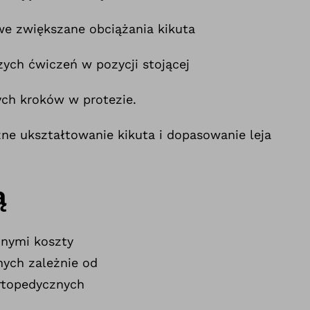
e zwiększane obciążania kikuta
ych ćwiczeń w pozycji stojącej
ych kroków w protezie.
ne ukształtowanie kikuta i dopasowanie leja
ą
nnymi koszty
nych zależnie od
rtopedycznych