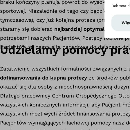
braku kończyny planują powrót do wysokiej aktywn
sportowej. Niezależnie od tego czy będzie to pierw
tymczasowa), czy już kolejna proteza (proteza ost
staramy się dobierać
najbardziej optymalne rozwią
potrzebami naszych Pacjentów. Postępy robione p
Udzielamy pomocy pr
Pacjentów są naszą siłą napędową do dalszego dzi
Załatwienie wszystkich formalności związanych z
dofinansowania do kupna protezy
ze środków pub
okazać się dla osoby z niepełnosprawnością duż
Dlatego pracownicy Centrum Ortopedycznego Otto
wszystkich koniecznych informacji, aby Pacjent mó
wszystkich możliwych źródeł finansowania protez
Pacjentów wymagających fachowej pomocy nasz d