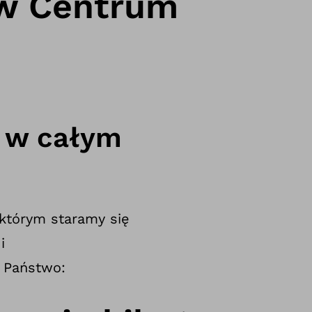
 w Centrum
 w całym
 którym staramy się
i
 Państwo: