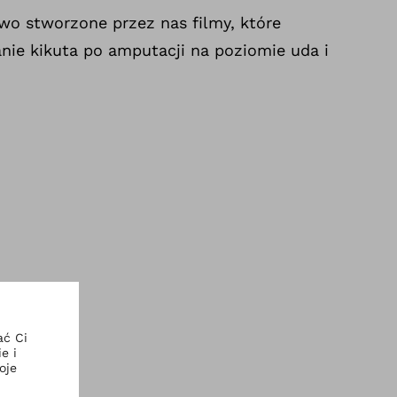
two stworzone przez nas filmy, które
ie kikuta po amputacji na poziomie uda i