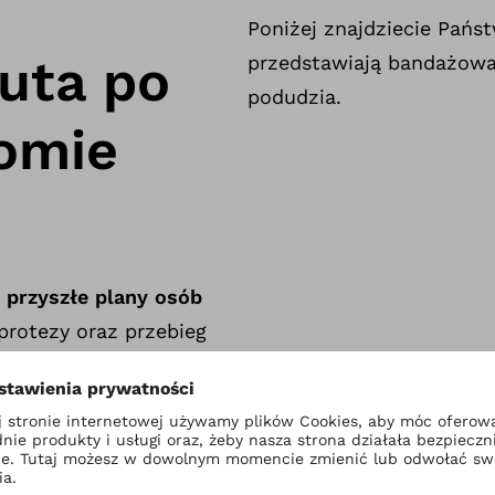
Poniżej znajdziecie Pańs
uta po
przedstawiają bandażowan
podudzia.
iomie
 przyszłe plany osób
protezy oraz przebieg
 sprawności i
 Ortopedycznych
żnym stopniu
entów, którzy mimo