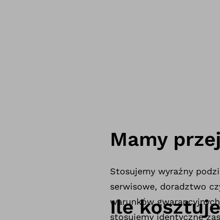
Mamy przej
Stosujemy wyraźny podzia
serwisowe, doradztwo cz
Ile kosztuj
warunków gwarancyjnych.
stosujemy identyczne zas