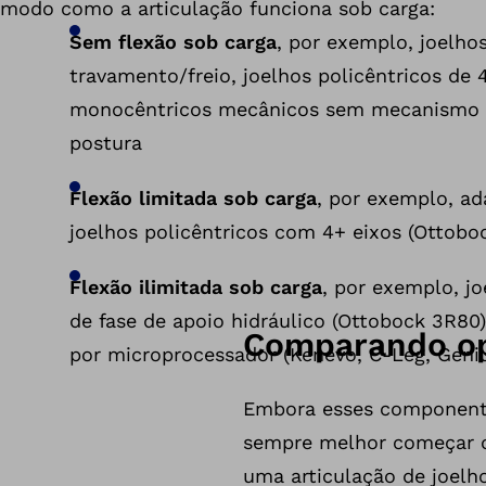
modo como a articulação funciona sob carga:
Sem flexão sob carga
, por exemplo, joelho
travamento/freio, joelhos policêntricos de 4
monocêntricos mecânicos sem mecanismo d
postura
Flexão limitada sob carga
, por exemplo, ad
joelhos policêntricos com 4+ eixos (Ottobo
Flexão ilimitada sob carga
, por exemplo, j
de fase de apoio hidráulico (Ottobock 3R80)
Comparando opç
por microprocessador (Kenevo, C-Leg, Gen
Embora esses componentes
sempre melhor começar co
uma articulação de joelho