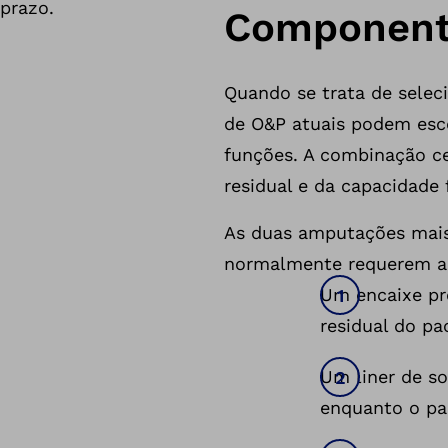
prazo.
Componente
Quando se trata de selec
de O&P atuais podem esco
funções. A combinação c
residual e da capacidade f
As duas amputações mais 
normalmente requerem a
Um encaixe pr
residual do pa
Um liner de s
enquanto o pa