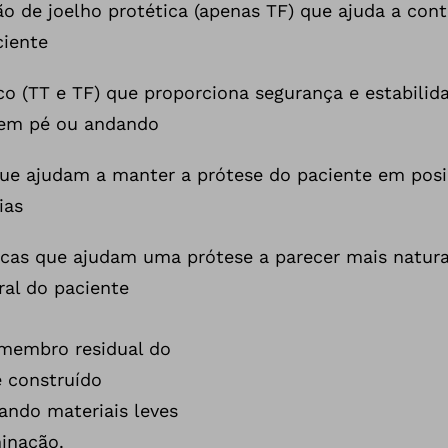
o de joelho protética (apenas TF) que ajuda a cont
ciente
co (TT e TF) que proporciona segurança e estabili
 em pé ou andando
ue ajudam a manter a prótese do paciente em posi
ias
cas que ajudam uma prótese a parecer mais natur
ral do paciente
 membro residual do
é construído
ando materiais leves
minação.