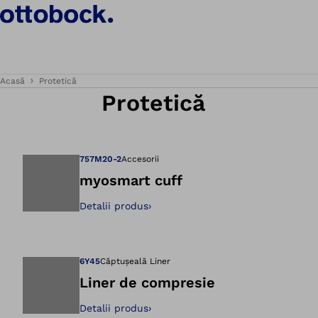
Acasă
Protetică
Protetică
757M20-2
Accesorii
myosmart cuff
Detalii produs
›
Deschidere imagin
6Y45
Căptușeală Liner
Liner de compresie
Detalii produs
›