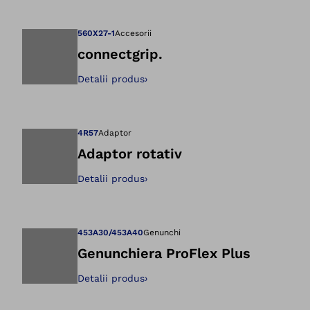
Deschidere imagin
560X27-1
Accesorii
connectgrip.
Detalii produs
›
Deschidere imagin
4R57
Adaptor
Adaptor rotativ
Detalii produs
›
Deschidere imagin
453A30/453A40
Genunchi
Genunchiera ProFlex Plus
Detalii produs
›
Deschidere imagin