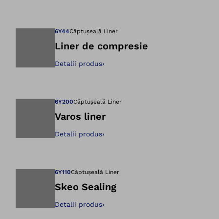
Deschidere imagin
6Y44
Căptușeală Liner
Liner de compresie
Detalii produs
›
Deschidere imagin
6Y200
Căptușeală Liner
Varos liner
Detalii produs
›
Deschidere imagin
6Y110
Căptușeală Liner
Skeo Sealing
Detalii produs
›