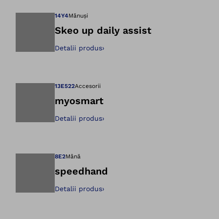
14Y4
Mănuși
Skeo up daily assist
Detalii produs
›
Deschidere imagin
13E522
Accesorii
myosmart
Detalii produs
›
Deschidere imagin
8E2
Mână
speedhand
Detalii produs
›
Deschidere imagin