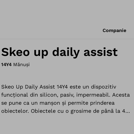
Companie
Skeo up daily assist
14Y4
Mănuși
Skeo Up Daily Assist 14Y4 este un dispozitiv
funcțional din silicon, pasiv, impermeabil. Acesta
se pune ca un manșon și permite prinderea
obiectelor. Obiectele cu o grosime de până la 4
cm (de exemplu, periuțe de dinți, aparate de ras)
pot fi prinse între un contur de silicon