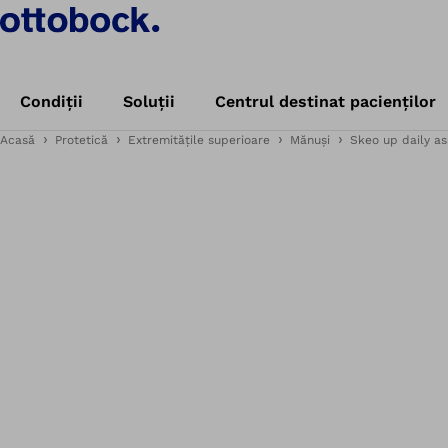
Condiții
Soluții
Centrul destinat pacienților
Acasă
Protetică
Extremitățile superioare
Mănuși
Skeo up daily as