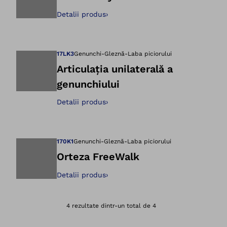
Detalii produs
›
Deschidere imagin
17LK3
Genunchi-Gleznă-Laba piciorului
Articulația unilaterală a
genunchiului
Deschidere imagin
Detalii produs
›
170K1
Genunchi-Gleznă-Laba piciorului
Orteza FreeWalk
Detalii produs
›
Deschidere imagin
4 rezultate dintr-un total de 4