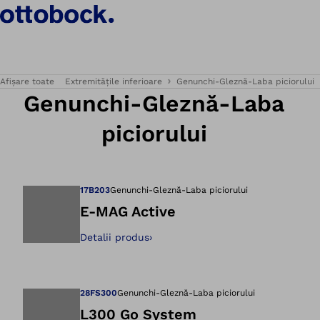
Afișare toate
Extremitățile inferioare
Genunchi-Gleznă-Laba piciorului
Genunchi-Gleznă-Laba
piciorului
17B203
Genunchi-Gleznă-Laba piciorului
E-MAG Active
Detalii produs
›
Deschidere imagin
28FS300
Genunchi-Gleznă-Laba piciorului
L300 Go System