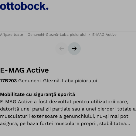
Afișare toate
Genunchi-Gleznă-Laba piciorului
E-MAG Active
Cursor
Următorul diapozitiv
E-MAG Active
17B203
Genunchi-Gleznă-Laba piciorului
Mobilitate cu siguranță sporită
E-MAG Active a fost dezvoltat pentru utilizatorii care,
datorită unei paralizii parțiale sau a unei pierderi totale a
musculaturii extensoare a genunchiului, nu-și mai pot
asigura, pe baza forței musculare proprii, stabilitatea
articulației genunchiului.