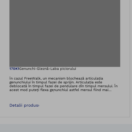
Deschidere imagin
170K1
Genunchi-Gleznă-Laba piciorului
În cazul FreeWalk, un mecanism blochează articulația
genunchiului în timpul fazei de sprijin. Articulația este
deblocată în timpul fazei de pendulare dîn timpul mersului. În
acest mod puteți flexa genunchiul astfel mersul fiind mai
aproape de cel fiziologic.În caz de paralizie completă sau
incompletă amembrului inferior și dacă sunteți în măsură să vă
balansați membrul inferior în față, din șold sau musculatura
Detalii produs
›
abdomenului, aceasta vă permite un mers aproape natural,
precum și un plus de siguranță și stabilitate. FreeWalk are o
construcție foarte ușoară și suplă. În același timp, construcția
robustă din oțelul este și foarte fiabilă.