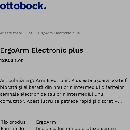
Afișare toate
Cot
ErgoArm Electronic plus
ErgoArm Electronic plus
12K50
Cot
Articulația ErgoArm Electronic Plus este ușoară poate fi
blocată și eliberată din nou prin intermediul diferitelor
semnale electronice sau prin intermediul unui
comutator. Acest lucru se petrece rapid și discret –
chiar și în cazul unei solicitări mari a articulației.
Blocarea mecanică se poate realiza în orice unghi prin
intermediul cablului de acționare, chiar și în sarcină.
Tip produs
ErgoArm
Familie de
bebionic, Sistem de proteze pentru
Poate suporta o încărcare de până la 230N, cu lungimea