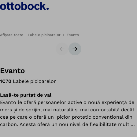
Afișare toate
Labele picioarelor
Evanto
Cursor
Următorul diapozitiv
Evanto
1C70
Labele picioarelor
Lasă-te purtat de val
Evanto le oferă persoanelor active o nouă experiență de
mers și de sprijin, mai naturală și mai confortabilă decât
cea pe care o oferă un picior protetic convențional din
carbon. Acesta oferă un nou nivel de flexibilitate multi-
axială și se adaptează la terenuri accidentate, oferind