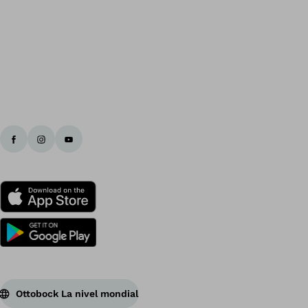
În
Ottobock La nivel mondial