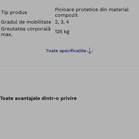
utilizatorilor confort și încredere.
Este mai mult decât un picior protetic. Este un
Picioare protetice din material
Tip produs
compozit
fundament.
Gradul de mobilitate
2, 3, 4
Greutatea corporală
125 kg
max.
Toate specificațiile
Toate avantajele dintr-o privire