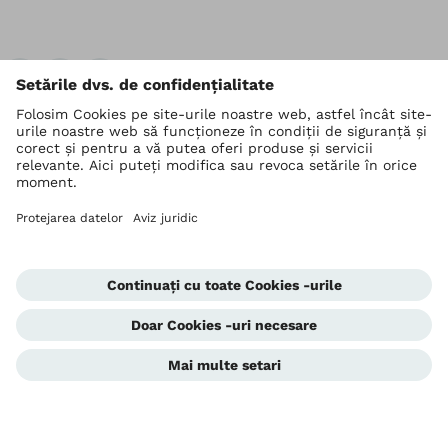
În
Ottobock La nivel mondial
Drepturile de autor aparțin Ottobock
Setări de confidențialitate