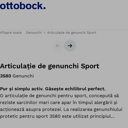
Afișare toate
Genunchi
Articulație de genunchi Sport
Cursor
Următorul diapozitiv
Articulație de genunchi Sport
3S80
Genunchi
Pur și simplu activ. Găsește echilibrul perfect.
O articulație de genunchi pentru sport, concepută să
reziste sarcinilor mari care apar în timpul alergării și
acționează asupra protezei. La realizarea genunchiului
protetic pentru sport 3S80 este utilizat principiul
cunoscut și patentat al sistemului hidraulic de rotație,