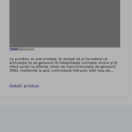
Deschidere imagin
3R80
Genunchi
Ca purtător al unei proteze, îți dorești să ai încredere că
articulația ta de genunchi îți îndeplinește cerințele zilnice și îți
oferă sprijin la diferite viteze de mers.Articulația de genunchi
3R80, rezistentă la apă, controlează hidraulic atât faza de
sprijin, cât și faza de balans. Astfel, coborârea treptelor pas cu
pas și mersul pe pante sunt sprijinite eficient, apropiindu-se de
un tipar de mers fiziologic, chiar și la viteze variabile.Acest
Detalii produs
›
lucru le permite utilizatorilor să-și gestioneze viața de zi cu zi
cu determinare, în propriul lor ritm. Preț: 23.534,12 LEI