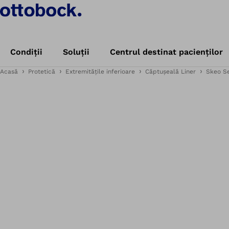
Condiții
Soluții
Centrul destinat pacienților
Acasă
Protetică
Extremitățile inferioare
Căptușeală Liner
Skeo Se