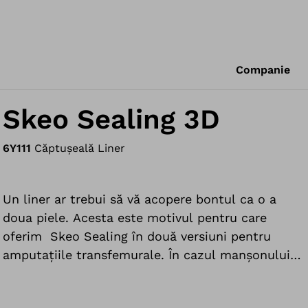
Companie
Skeo Sealing 3D
6Y111
Căptușeală Liner
Un liner ar trebui să vă acopere bontul ca o a
doua piele. Acesta este motivul pentru care
oferim Skeo Sealing în două versiuni pentru
amputațiile transfemurale. În cazul manșonului
standard și al versiunii 3D, specialistul în O&P
poate selecta forma de manșon potrivită pentru