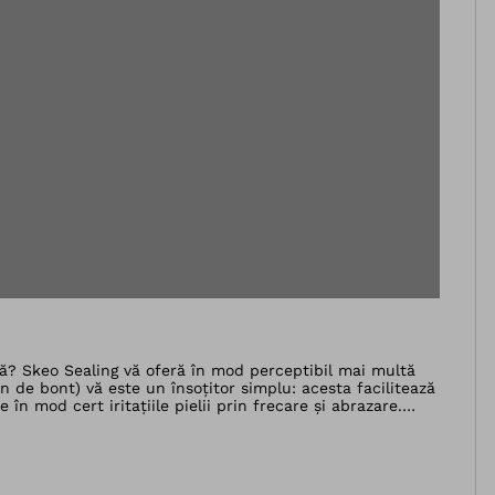
ualizare
stră? Skeo Sealing vă oferă în mod perceptibil mai multă
on de bont) vă este un însoțitor simplu: acesta facilitează
în mod cert iritațiile pielii prin frecare și abrazare.
cute. Deoarece Skeo Sealing este fabricat fără înveliș
 zi. Preț: 4.514,91 LEI