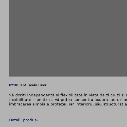
Deschidere imagin
6Y110
Căptușeală Liner
Vă doriți independență și flexibilitate în viața de zi cu zi 
flexibilitate – pentru a vă putea concentra asupra lucrurilor
îmbrăcarea simplă a protezei, iar interiorul său structurat a
Aditivul antibacterian Skinguard împiedică, de asemenea, pro
textil, acesta poate fi curățat și uscat fără probleme, astfel
Detalii produs
›