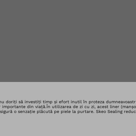
e în galeria de viz
și nu doriți să investiți timp și efort inutil în proteza dumneavoa
 importante din viață.În utilizarea de zi cu zi, acest liner (manș
sigură o senzație plăcută pe piele la purtare. Skeo Sealing reduce 
liferarea bacteriilor și vă protejează astfel de mirosurile neplă
 încât să vă fie din nou disponibil rapid pentru utilizarea de zi cu