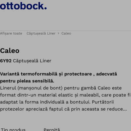
Afișare toate
Căptușeală Liner
Caleo
Caleo
6Y92
Căptușeală Liner
Variantă termoformabilă și protectoare , adecvată
pentru pielea sensibilă.
Linerul (manșonul de bont) pentru gambă Caleo este
format dintr-un material elastic și maleabil, care poate fi
adaptat la forma individuală a bontului. Purtătorii
protezelor apreciază faptul că prin aceasta se reduce
frecarea la minimum. Toate linerele (manșoanele de
bont) din gama Caleo conțin un ulei alb nutritiv, sunt
suple și moi la purtare – ideale pentru pielea uscată și
Tip produs
Perniță