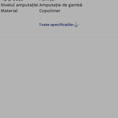
Nivelul amputației
Amputație de gambă
sensibilă.
Material
Copolimer
Toate specificațiile