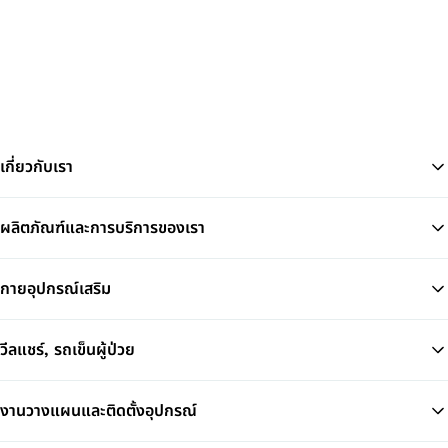
เกี่ยวกับเรา
ผลิตภัณฑ์และการบริการของเรา
Ba
กายอุปกรณ์เสริม
วีลแชร์, รถเข็นผู้ป่วย
งานวางแผนและติดตั้งอุปกรณ์