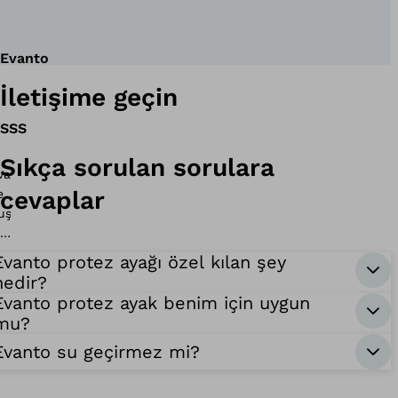
Evanto
İletişime geçin
SSS
Sıkça sorulan sorulara
cevaplar
Evanto protez ayağı özel kılan şey
nedir?
Evanto protez ayak benim için uygun
mu?
Evanto su geçirmez mi?