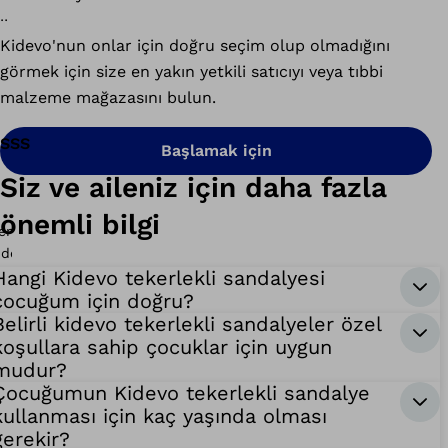
Kidevo'nun onlar için doğru seçim olup olmadığını
görmek için size en yakın yetkili satıcıyı veya tıbbi
malzeme mağazasını bulun.
SSS
Başlamak için
Siz ve aileniz için daha fazla
önemli bilgi
Hangi Kidevo tekerlekli sandalyesi
çocuğum için doğru?
Belirli kidevo tekerlekli sandalyeler özel
koşullara sahip çocuklar için uygun
mudur?
Çocuğumun Kidevo tekerlekli sandalye
kullanması için kaç yaşında olması
gerekir?