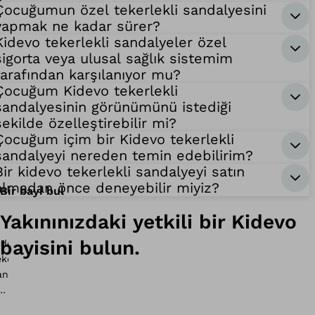
Çocuğumun özel tekerlekli sandalyesini
yapmak ne kadar sürer?
Kidevo tekerlekli sandalyeler özel
sigorta veya ulusal sağlık sistemim
tarafından karşılanıyor mu?
Çocuğum Kidevo tekerlekli
sandalyesinin görünümünü istediği
şekilde özelleştirebilir mi?
Çocuğum içim bir Kidevo tekerlekli
sandalyeyi nereden temin edebilirim?
Bir kidevo tekerlekli sandalyeyi satın
almadan önce deneyebilir miyiz?
Bir bayi bul
Yakınınızdaki yetkili bir Kidevo
bayisini bulun.