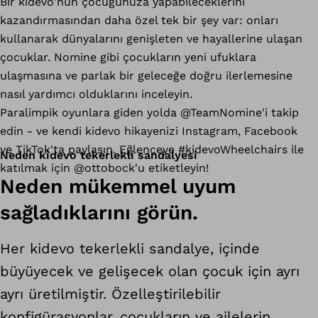
Bir kidevo'nun çocuğunuza yapabileceklerini
kazandırmasından daha özel tek bir şey var: onları
kullanarak dünyalarını genişleten ve hayallerine ulaşan
çocuklar. Nomine gibi çocukların yeni ufuklara
ulaşmasına ve parlak bir geleceğe doğru ilerlemesine
nasıl yardımcı olduklarını inceleyin.
Paralimpik oyunlara giden yolda @TeamNomine'i takip
edin - ve kendi kidevo hikayenizi Instagram, Facebook
ve TikTok'ta paylaşın. Eğlenceye #kidevoWheelchairs ile
Neden kidevo tekerlekli sandalyesi
katılmak için @ottobock'u etiketleyin!
Neden mükemmel uyum
sağladıklarını görün.
Her kidevo tekerlekli sandalye, içinde
büyüyecek ve gelişecek olan çocuk için ayrı
ayrı üretilmiştir. Özelleştirilebilir
konfigürasyonlar, çocukların ve ailelerin