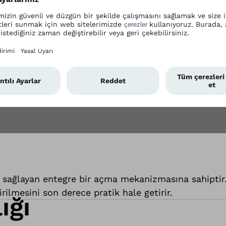
nı sağlayan entegre bir açma mekanizmasına sahiptir.
irilmesini son derece pratik hale getirir.
ığı