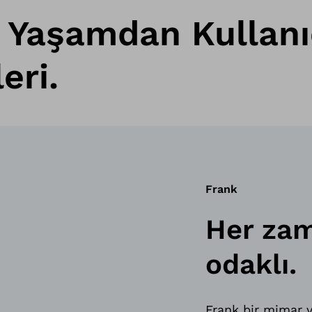
 Yaşamdan Kullanı
eri.
Frank
Her za
odaklı.
Frank bir mimar v