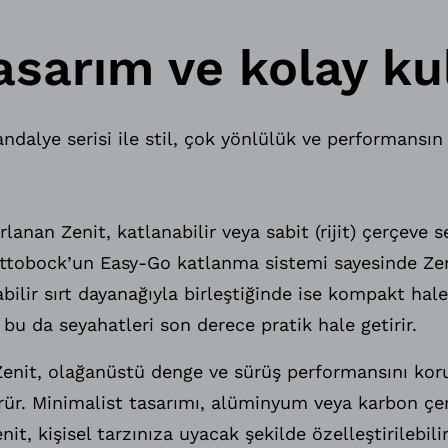
asarım ve kolay ku
sandalye serisi ile stil, çok yönlülük ve performa
arlanan Zenit, katlanabilir veya sabit (rijit) çerçeve 
. Ottobock’un Easy-Go katlanma sistemi sayesinde Z
abilir sırt dayanağıyla birleştiğinde ise kompakt hale
, bu da seyahatleri son derece pratik hale getirir.
enit, olağanüstü denge ve sürüş performansını korur;
rür. Minimalist tasarımı, alüminyum veya karbon çe
nit, kişisel tarzınıza uyacak şekilde özelleştirilebil