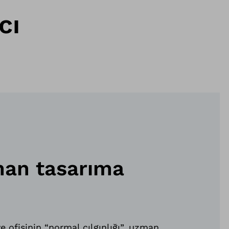
cı
man tasarıma
e ofisinin “normal çılgınlığı”, uzman