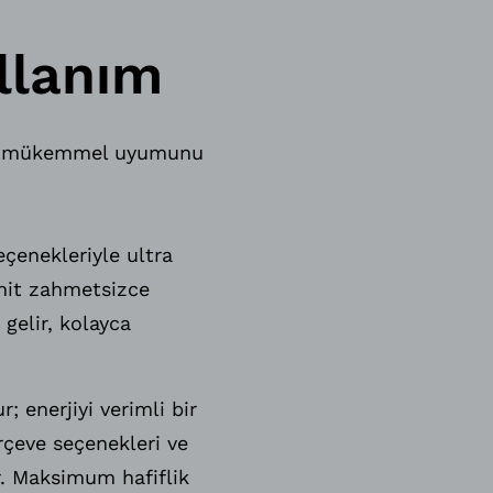
llanım
nsın mükemmel uyumunu
seçenekleriyle ultra
enit zahmetsizce
 gelir, kolayca
 enerjiyi verimli bir
rçeve seçenekleri ve
ir. Maksimum hafiflik