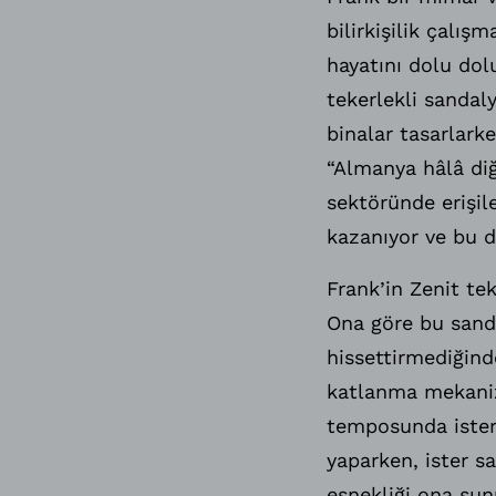
bilirkişilik çalış
hayatını dolu dolu
tekerlekli sandaly
binalar tasarlark
“Almanya hâlâ diğ
sektöründe erişil
kazanıyor ve bu d
Frank’in Zenit te
Ona göre bu sanda
hissettirmediğinde
katlanma mekani
temposunda ister 
yaparken, ister s
esnekliği ona sun