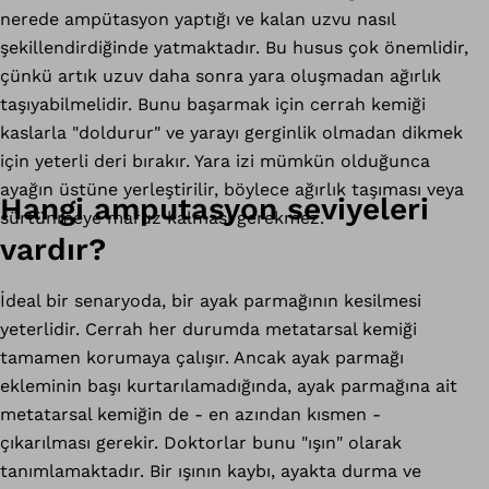
nerede ampütasyon yaptığı ve kalan uzvu nasıl
şekillendirdiğinde yatmaktadır. Bu husus çok önemlidir,
çünkü artık uzuv daha sonra yara oluşmadan ağırlık
taşıyabilmelidir. Bunu başarmak için cerrah kemiği
kaslarla "doldurur" ve yarayı gerginlik olmadan dikmek
için yeterli deri bırakır. Yara izi mümkün olduğunca
ayağın üstüne yerleştirilir, böylece ağırlık taşıması veya
Hangi amputasyon seviyeleri
sürtünmeye maruz kalması gerekmez.
vardır?
İdeal bir senaryoda, bir ayak parmağının kesilmesi
yeterlidir. Cerrah her durumda metatarsal kemiği
tamamen korumaya çalışır. Ancak ayak parmağı
ekleminin başı kurtarılamadığında, ayak parmağına ait
metatarsal kemiğin de - en azından kısmen -
çıkarılması gerekir. Doktorlar bunu "ışın" olarak
tanımlamaktadır. Bir ışının kaybı, ayakta durma ve