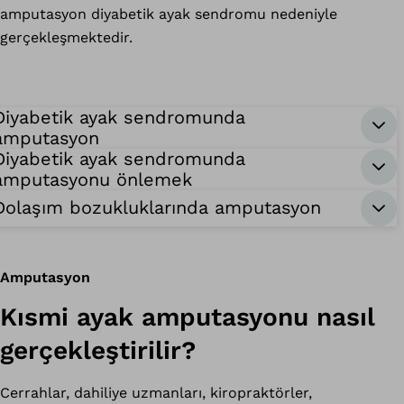
amputasyon diyabetik ayak sendromu nedeniyle
gerçekleşmektedir.
Diyabetik ayak sendromunda
amputasyon
Diyabetik ayak sendromunda
amputasyonu önlemek
Dolaşım bozukluklarında amputasyon
Amputasyon
Kısmi ayak amputasyonu nasıl
gerçekleştirilir?
Cerrahlar, dahiliye uzmanları, kiropraktörler,