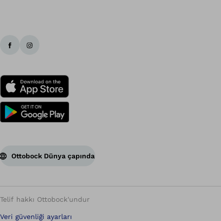
Ba
Ottobock Dünya çapında
Telif hakkı Ottobock'undur
Veri güvenliği ayarları