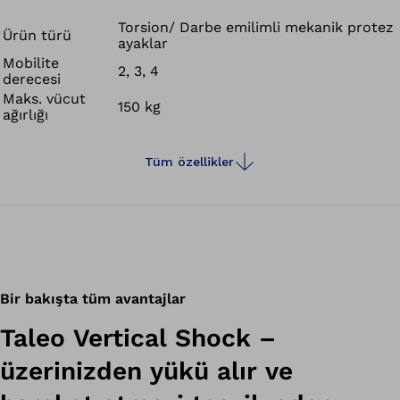
daha az torsiyon yüklenmeleri ve kesme kuvvetleri
oluşacak ve cilt tahrikleri azaltılacak şekilde, bacağınızın
Torsion/ Darbe emilimli mekanik protez
Ürün türü
ayaklar
doğal rotasyon hareketini destekler. Taleo Vertical Shock
Mobilite
ayrıca topuğun yere basması veya merdiven inme
2, 3, 4
derecesi
durumları sırasında hissedilen darbeleri de sönümler.
Maks. vücut
150 kg
ağırlığı
Tüm özellikler
Bir bakışta tüm avantajlar
Taleo Vertical Shock –
üzerinizden yükü alır ve