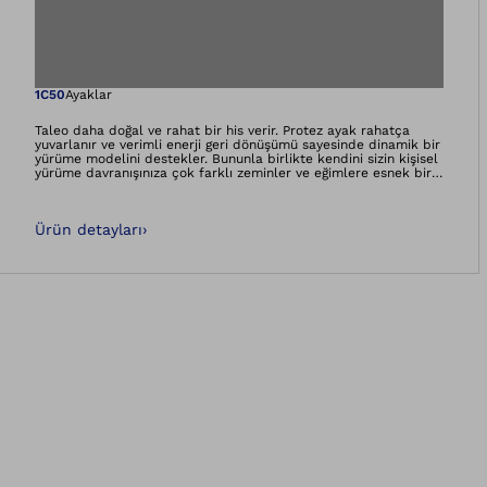
Resmi galeri gör
1C50
Ayaklar
Taleo daha doğal ve rahat bir his verir. Protez ayak rahatça
yuvarlanır ve verimli enerji geri dönüşümü sayesinde dinamik bir
yürüme modelini destekler. Bununla birlikte kendini sizin kişisel
yürüme davranışınıza çok farklı zeminler ve eğimlere esnek bir
biçimde adapte eder. Taleo tatlı, tuzlu ve klorlu suya
dayanıklıdır. Adaptör üzerindeki ek su drenaj kontürleri ve ayak
tabanındaki açıklıklar, suyun protezinizin içerisinde toplanmasını
Ürün detayları
›
ve sizi aktiviteleriniz sırasında rahatsız etmesini önler.