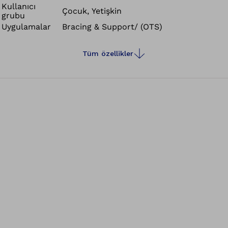
Kullanıcı
kapsamında bulunan baldır dolguları ve kilitleme bağları,
Çocuk, Yetişkin
grubu
kullanım konforunu arttırır ve mükemmel uyum sağlar.
Uygulamalar
Bracing & Support/ (OTS)
Tüm özellikler