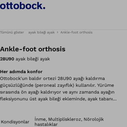
Tümünü göster
ayak bileği ayak
Ankle-foot orthosis
Ankle-foot orthosis
28U90
ayak bileği ayak
Her adımda konfor
Ottobock'un baldır ortezi 28U90 ayağı kaldırma
güçsüzlüğünde (peroneal zayıflık) kullanılır. Yürüme
sırasında ön ayağı kaldırıyor ve aynı zamanda ayağın
fleksiyonunu üst ayak bileği ekleminde, ayak tabanı
yönünde sınırlıyor. İnce çeperli polipropilen yapı sadece
etkin bir destek sağlamakla kalmaz, aynı zamanda rahat
ve hafiftir. Uzun taban ayrıca ayağın kesin
İnme, Multipliskleroz, Nörolojik
Kondisyonlar
hastalıklar
yönlendirilmesini ve iyi bir baskı dağılımı sağlar. Teslimat