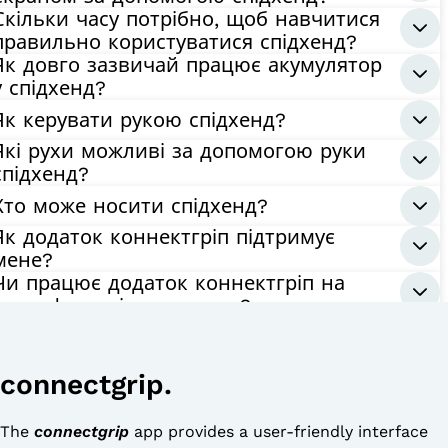
Скільки часу потрібно, щоб навчитися
правильно користуватися спідхенд?
Як довго зазвичай працює акумулятор
у спідхенд?
Як керувати рукою спідхенд?
Які рухи можливі за допомогою руки
спідхенд?
Хто може носити спідхенд?
Як додаток коннектгріп підтримує
мене?
Чи працює додаток коннектгріп на
смартфонах і планшетах?
connectgrip.
The
connectgrip
app provides a user-friendly interface