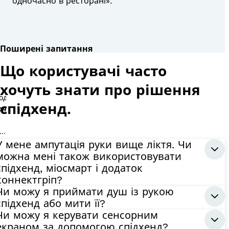
одночасно в ресторані».
оннектгріп
Поширені запитання
Що користувачі часто
хочуть знати про рішення
спідхенд.
оннектгріп
іосмарт
У мене ампутація руки вище ліктя. Чи
можна мені також використовувати
спідхенд, міосмарт і додаток
коннектгріп?
Чи можу я приймати душ із рукою
спідхенд або мити її?
Чи можу я керувати сенсорним
екраном за допомогою спідхенд?