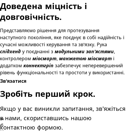
Доведена міцність і
довговічність.
Представляємо рішення для протезування
наступного покоління, яке поєднує в собі надійність і
сучасні можливості керування та зв’язку. Рука
спідхенд
у поєднанні з
модульними зап’ястями
,
контролером
міосмарт
,
манжетою міосмарт
і
додатком
коннектгріп
забезпечує неперевершений
рівень функціональності та простоти у використанні.
Зв’язатися
Зробіть перший крок.
Якщо у вас виникли запитання, зв’яжіться
з нами, скориставшись нашою
підхенд
контактною формою.