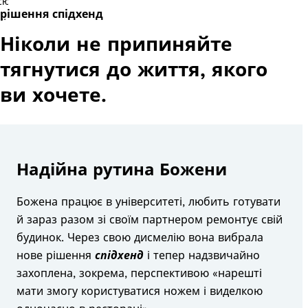
рішення спідхенд
Ніколи не припиняйте
тягнутися до життя, якого
ви хочете.
Надійна рутина Божени
підхенд
Божена працює в університеті, любить готувати
й зараз разом зі своїм партнером ремонтує свій
будинок. Через свою дисмелію вона вибрала
нове рішення
спідхенд
і тепер надзвичайно
одульними
захоплена, зокрема, перспективою «нарешті
ап’ястями
мати змогу користуватися ножем і виделкою
іосмарт