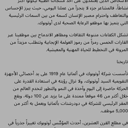
الأشخاص الذين يعتمدون على أحد منتجاتنا الطبية ليكونوا أكثر
نشاطاً، فالمشاعر جزء لا يتجزأ من عملنا اليومي، حيث يبرز الإحساس
والتعاطف واحترام مصير الإنسان كسمة من بين السمات الرئيسية
التي يتميز بها موظفو الرعاية الصحية لدى أوتوبوك.
تشكل الكفاءات متنوعة الثقافات ومظاهر الاندماج بين موظفينا عبر
القارات الخمس رمزاً من رموز العولمة الإيجابية وتتطلب مزيداً من
المرونة في التخطيط للحياة المهنية والمعيشية.
تاريخنا
تأسست شركة أوتوبوك في ألمانيا عام 1919 على يد أخصائي الأجهزة
التقويمية السيد أوتوبوك، ولا تزال رؤيته في استعادة القدرة على
الحركة حاضرة إلى اليوم وآخذة في النمو والتطور لتخدم العالم من
خلال أكثر من 46 موقعاً ممتدة على ما يزيد عن 100 دولة، ويقع
المقر الرئيسي للشركة في دودرشتات بألمانيا ويعمل به أكثر من
5,000 موظف.
في مطلع القرن العشرين، أحدث المؤسِّس أوتوبوك تغييراً جذرياً في