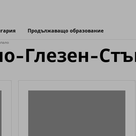
лгария
Продължаващо образование
ъпало
но-Глезен-Стъ