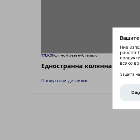
Отваря изоб
17LK3
Коляно-Глезен-Стъпало
Едностранна колянна става
Продуктови детайли
›