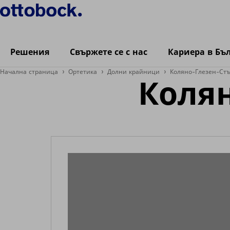
Решения
Свържете се с нас
Кариера в Бъ
Начална страница
Ортетика
Долни крайници
Коляно-Глезен-Ст
Коля