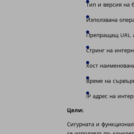
Тип и версия на 
Използвана опер
Препращащ URL 
Стринг на интерн
Хост наименовани
Време на сървърн
IP адрес на инте
Цели:
Сигурната и функционал
се използват по-конкрет