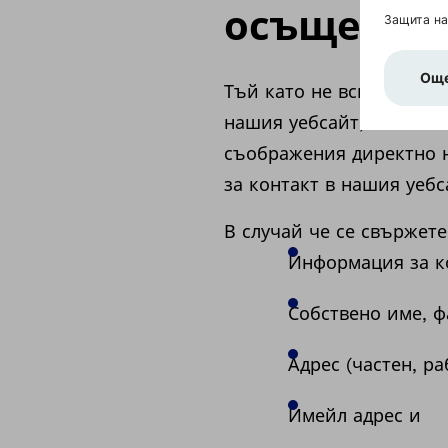
осъществя
Тъй като не всички въп
нашия уебсайт, бихме ж
съображения директно н
за контакт в нашия уебс
В случай че се свържете
Информация за к
Собствено име, 
Адрес (частен, р
Имейл адрес и