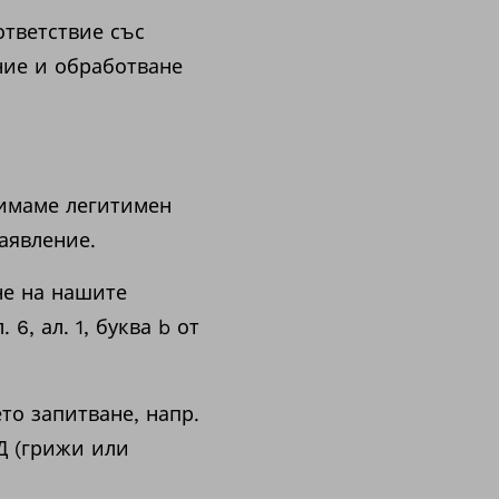
ответствие със
ние и обработване
е имаме легитимен
аявление.
не на нашите
6, ал. 1, буква b от
то запитване, напр.
ЗД (грижи или