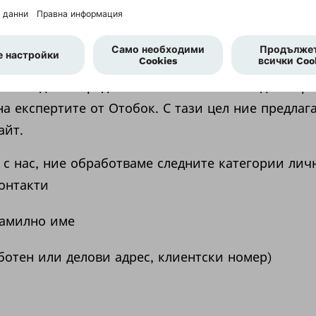
ване на контакт
роси могат да получат незабавен и краен отгово
елали да Ви предоставим възможността да изпра
а експертите от Отобок. С тази цел ние предлаг
айт.
 с нас, ние обработваме следните категории лич
онтакти
фамилно име
аботен или делови адрес, клиентски номер)