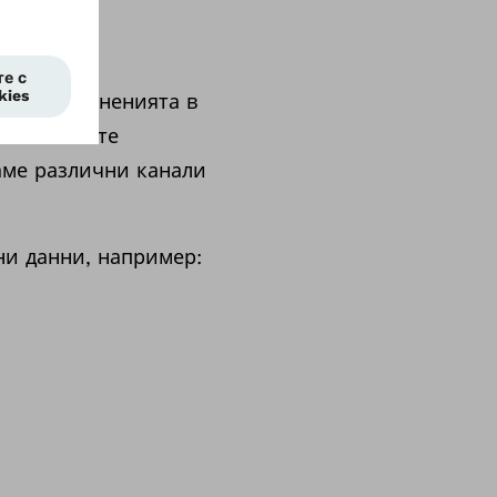
р чрез бясненията в
тите своите
аме различни канали
ни данни, например: