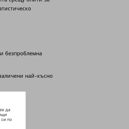
атистическо
 и безпроблемна
 заличени най-късно