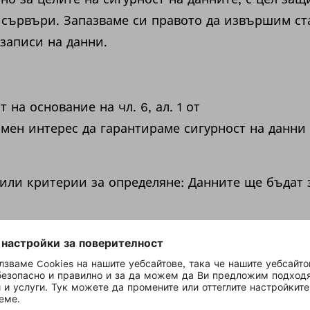
 сървъри. Запазваме си правото да извършим ст
записи на данни.
 на основание на чл. 6, ал. 1 от
мен интерес да гарантираме сигурност на данни
или критерии за определяне: Данните ще бъдат
за контакти или