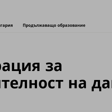
лгария
Продължаващо образование
ация за
телност на д