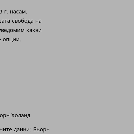
 г. насам.
шата свобода на
 уведомим какви
е опции.
ьорн Холанд
ните данни: Бьорн