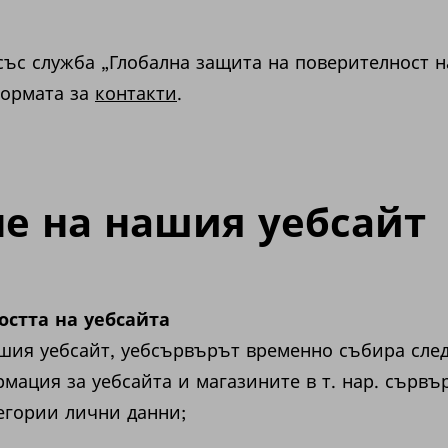
със служба „Глобална защита на поверителност н
формата за
контакти
.
е на нашия уебсайт
остта на уебсайта
ашия уебсайт, уебсървърът временно събира сле
мация за уебсайта и магазините в т. нар. сървъ
егории лични данни;