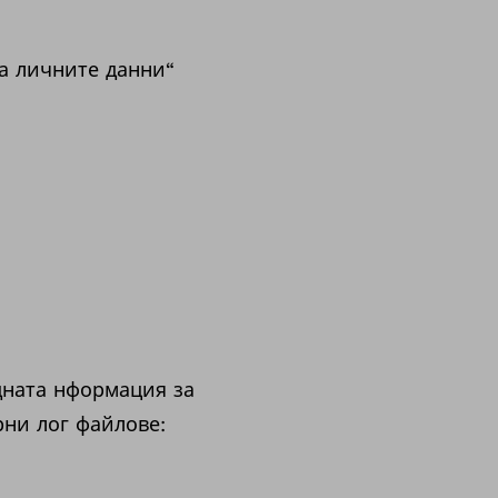
а личните данни“
дната нформация за
рни лог файлове: