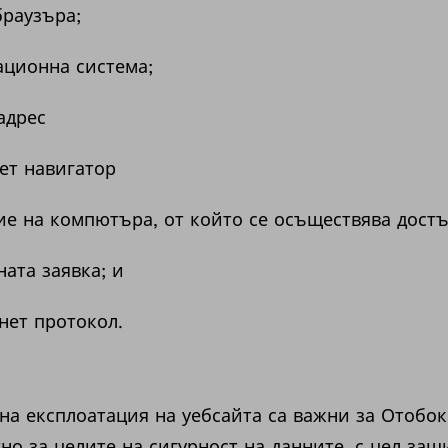
браузъра;
ационна система;
адрес
ет навигатор
е на компютъра, от който се осъществява достъ
ата заявка; и
рнет протокол.
на експлоатация на уебсайта са важни за Отобо
но за целите на сигурност на данните, с цел защ