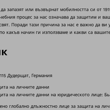
да запазят или възвърнат мобилността си от 1919
чебния процес за нас означава да защитим и ва
свят. Поради тази причина за нас е важно да ви
по какъв начин ги използваме и какви са вашит
ик
115 Дудерщат, Германия
ита на личните данни
ита на личните данни на юридическото лице: Б
ено глобално длъжностно лице за защита на лич