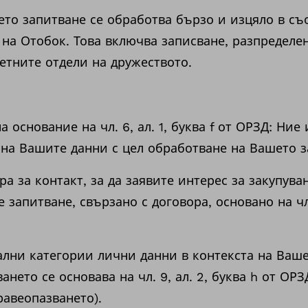
ето запитване се обработва бързо и изцяло в съ
 на Отобок. Това включва записване, разпределе
етните отдели на дружеството.
а основание на чл. 6, ал. 1, буква f от ОРЗД: Ни
 на Вашите данни с цел обработване на Вашето з
а за контакт, за да заявите интерес за закупува
е запитване, свързано с договора, основано на чл. 
ални категории лични данни в контекста на Ваше
ането се основава на чл. 9, ал. 2, буква h от ОР
равеопазването).