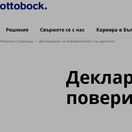
Решения
Свържете се с нас
Кариера в Бъ
Начална страница
Декларация за поверителност на данните
Деклар
повери