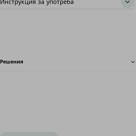
Инструкция за употреба
Решения
На