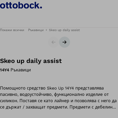
Покажи всички
Ръкавици
Skeo up daily assist
Слайдер
Следващ слайд
Skeo up daily assist
14Y4
Ръкавици
Помощното средство Skeo Up 14Y4 представлява
пасивно, водоустойчиво, функционално изделие от
силикон. Поставя се като лайнер и позволява с него да
се държат / захващат предмети. Предмети с дебелина
до 4 см. (напр. четка за зъби, самобръсначка) могат да