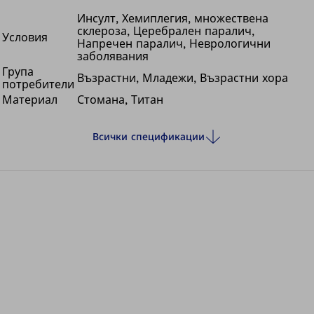
потребности на потребителя. Класификацията според
теглото позволява едностранно използване при тегло
Инсулт, Хемиплегия, множествена
склероза, Церебрален паралич,
на пациенти до 100 кг и двустранно използване дори
Условия
Напречен паралич, Неврологични
при телесно тегло до 160 кг. Въпреки
заболявания
многофункционалните си свойства тя е малка, лека и
Група
Възрастни, Младежи, Възрастни хора
потребители
ненатрапчива - истински универсална система.
Материал
Стомана, Титан
Всички спецификации