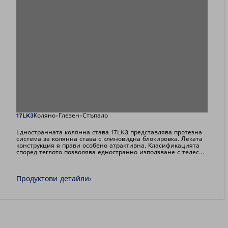
Отваря изображе
17LK3
Коляно-Глезен-Стъпало
Едностранната колянна става 17LK3 представлява протезна
система за колянна става с клиновидна блокировка. Леката
конструкция я прави особено атрактивна. Класификацията
според теглото позволява едностранно използване с телесно
тегло до 110 кг и двустранно използване дори при телесно
тегло до 160 кг. Подходяща е за препрег и технология за
леене на смола. Обемът на доставка включва временен
Продуктови детайли
›
превключвател за отключване на ставата, например за
каране на терапевтичен велосипед.