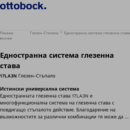
Покажи
Глезен-Стъпало
Едностранна система глезенна става
всички
Едностранна система глезенна
става
17LA3N
Глезен-Стъпало
Истински универсална система
Едностранната глезенна става 17LA3N е
многофункционална система на глезенна става с
повдигащо стъпалото действие. Благодарение на
възможностите за различни комбинации тя може да се
адаптира бързо и по всяко време към индивидуалните