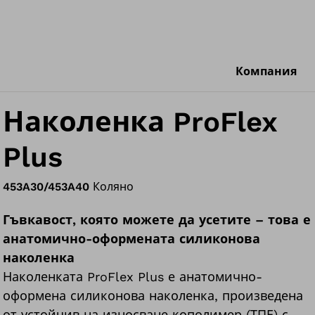
Компания
Наколенка ProFlex
Plus
453A30/453A40
Коляно
Гъвкавост, която можете да усетите – това е
анатомично-оформената силиконова
наколенка
Наколенката ProFlex Plus е анатомично-
оформена силиконова наколенка, произведена
от устойчив на износване кополимер (ТПЕ) с