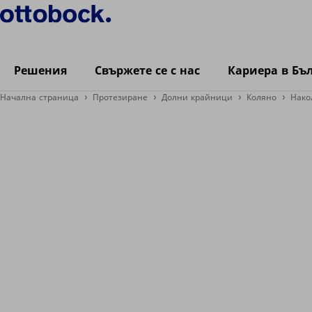
Решения
Свържете се с нас
Кариера в Бъ
Начална страница
Протезиране
Долни крайници
Коляно
Нако