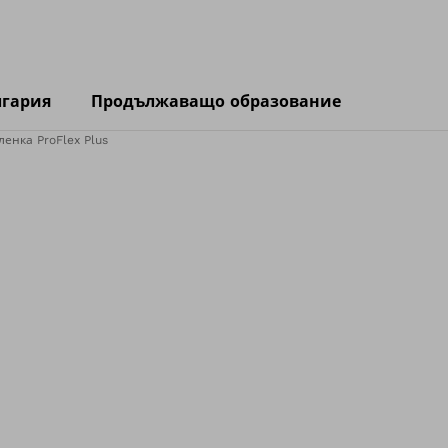
лгария
Продължаващо образование
ленка ProFlex Plus