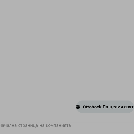
На
Ottobock По целия свят
Начална страница на компанията