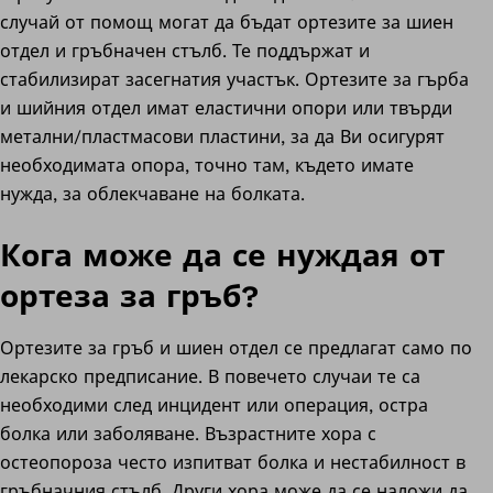
случай от помощ могат да бъдат ортезите за шиен
отдел и гръбначен стълб. Те поддържат и
стабилизират засегнатия участък. Ортезите за гърба
и шийния отдел имат еластични опори или твърди
метални/пластмасови пластини, за да Ви осигурят
необходимата опора, точно там, където имате
нужда, за облекчаване на болката.
Кога може да се нуждая от
ортеза за гръб?
Ортезите за гръб и шиен отдел се предлагат само по
лекарско предписание. В повечето случаи те са
необходими след инцидент или операция, остра
болка или заболяване. Възрастните хора с
остеопороза често изпитват болка и нестабилност в
гръбначния стълб. Други хора може да се наложи да