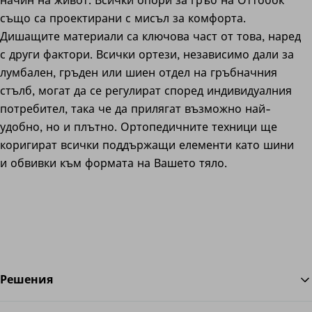
начин на живот. Всички опори за гръб на Оттобок
също са проектирани с мисъл за комфорта.
Дишащите материали са ключова част от това, наред
с други фактори. Всички ортези, независимо дали за
лумбален, гръден или шиен отдел на гръбначния
стълб, могат да се регулират според индивидуалния
потребител, така че да прилягат възможно най-
удобно, но и плътно. Ортопедичните техници ще
коригират всички поддържащи елементи като шини
и обвивки към формата на Вашето тяло.
Решения