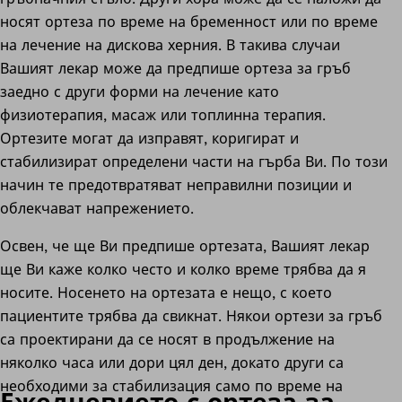
носят ортеза по време на бременност или по време
на лечение на дискова херния. В такива случаи
Вашият лекар може да предпише ортеза за гръб
заедно с други форми на лечение като
физиотерапия, масаж или топлинна терапия.
Ортезите могат да изправят, коригират и
стабилизират определени части на гърба Ви. По този
начин те предотвратяват неправилни позиции и
облекчават напрежението.
Освен, че ще Ви предпише ортезата, Вашият лекар
ще Ви каже колко често и колко време трябва да я
носите. Носенето на ортезата е нещо, с което
пациентите трябва да свикнат. Някои ортези за гръб
са проектирани да се носят в продължение на
няколко часа или дори цял ден, докато други са
необходими за стабилизация само по време на