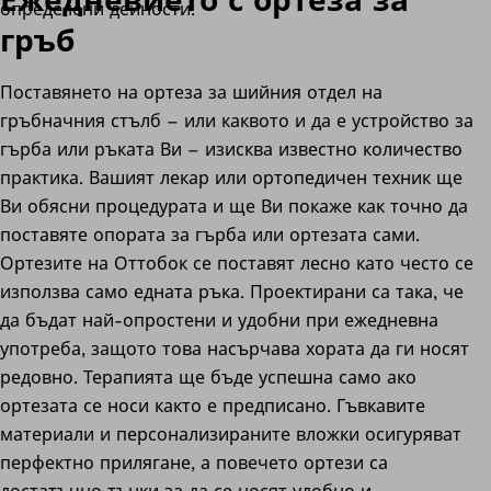
Ежедневието с ортеза за
определени дейности.
гръб
Поставянето на ортеза за шийния отдел на
гръбначния стълб – или каквото и да е устройство за
гърба или ръката Ви – изисква известно количество
практика. Вашият лекар или ортопедичен техник ще
Ви обясни процедурата и ще Ви покаже как точно да
поставяте опората за гърба или ортезата сами.
Ортезите на Оттобок се поставят лесно като често се
използва само едната ръка. Проектирани са така, че
да бъдат най-опростени и удобни при ежедневна
употреба, защото това насърчава хората да ги носят
редовно. Терапията ще бъде успешна само ако
ортезата се носи както е предписано. Гъвкавите
материали и персонализираните вложки осигуряват
перфектно прилягане, а повечето ортези са