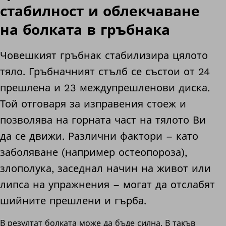
стабилност и облекчаване
на болката в гръбнака
Човешкият гръбнак стабилизира цялото
тяло. Гръбначният стълб се състои от 24
прешлена и 23 междупрешленови диска.
Той отговаря за изправения стоеж и
позволява на горната част на тялото Ви
да се движи. Различни фактори – като
заболяване (например остеопороза),
злополука, заседнал начин на живот или
липса на упражнения – могат да отслабят
шийните прешлени и гърба.
В резултат болката може да бъде силна. В такъв