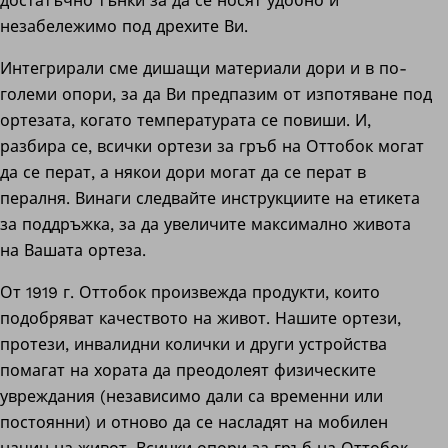
достатъчно тънки за да се носят удобно и
незабележимо под дрехите Ви.
Интегрирали сме дишащи материали дори и в по-
големи опори, за да Ви предпазим от изпотяване под
ортезата, когато температурата се повиши. И,
разбира се, всички ортези за гръб на Оттобок могат
да се перат, а някои дори могат да се перат в
пералня. Винаги следвайте инструкциите на етикета
за поддръжка, за да увеличите максимално живота
на Вашата ортеза.
От 1919 г. Оттобок произвежда продукти, които
подобряват качеството на живот. Нашите ортези,
протези, инвалидни колички и други устройства
помагат на хората да преодолеят физическите
увреждания (независимо дали са временни или
постоянни) и отново да се насладят на мобилен